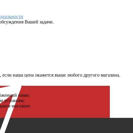
циальности
нашей
обсуждения Вашей задачи.
, если наша цена окажется выше любого другого магазина.
оженной нами;
м условиям;
ашем магазине.