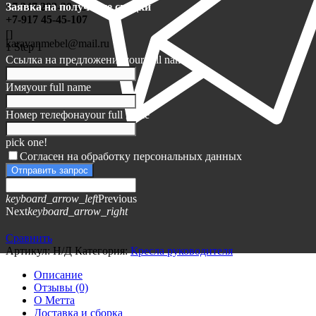
Заявка на получение скидки
+7 347 292-30-45
+7-917 45-45-107
[]
karavanmebel@mail.ru
1
Step 1
Ссылка на предложение
your full name
Имя
your full name
Номер телефона
your full name
pick one!
Согласен на обработку персональных данных
Отправить запрос
keyboard_arrow_left
Previous
Next
keyboard_arrow_right
Сравнить
Артикул:
Н/Д
Категория:
Кресла руководителя
Описание
Отзывы (0)
О Метта
Доставка и сборка