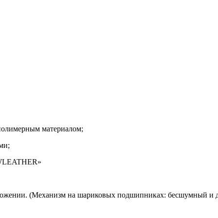
полимерным материалом;
ми;
EWLEATHER»
ложении. (Механизм на шариковых подшипниках: бесшумный и 