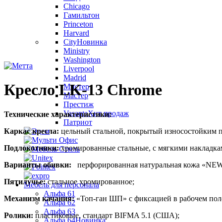
Chicago
Гамильтон
Princeton
Harvard
City
Новинка
Ministry
Washington
Liverpool
Madrid
Кресло LK-13 Chrome
Мистер
Мастер
Престиж
Vasanta
Хит продаж
Технические характеристики:
Патриот
Каркас кресла:
цельный стальной, покрытый износостойким 
Подлокотники:
хромированные стальные, с мягкими накладка
Варианты обивки:
перфорированная натуральная кожа «N
Пятилучье:
стальное хромированное;
Мебель для персонала
Альфа 61
Механизм качания:
«Топ-ган ШП» с фиксацией в рабочем по
Альфа 62
Альфа 63
Ролики:
пластиковые, стандарт BIFMA 5.1 (США);
Альфа 64
Новинка