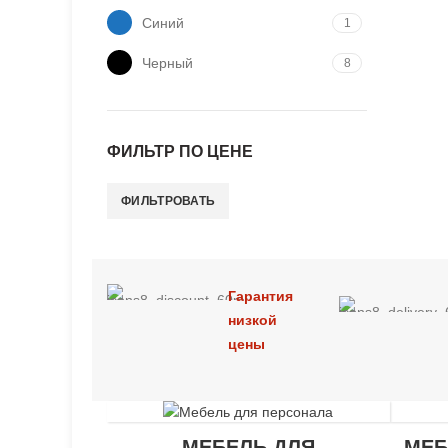
Синий
1
Черный
8
ФИЛЬТР ПО ЦЕНЕ
ФИЛЬТРОВАТЬ
Минимальная
Максимальная
цена
цена
Гарантия
низкой
цены
МЕБЕЛЬ ДЛЯ
МЕБ