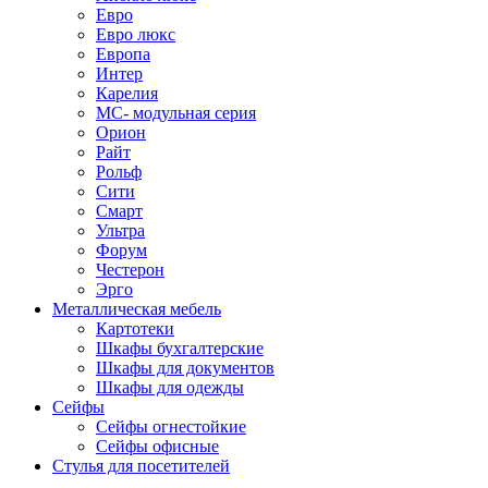
Евро
Евро люкс
Европа
Интер
Карелия
МС- модульная серия
Орион
Райт
Рольф
Сити
Смарт
Ультра
Форум
Честерон
Эрго
Металлическая мебель
Картотеки
Шкафы бухгалтерские
Шкафы для документов
Шкафы для одежды
Сейфы
Сейфы огнестойкие
Сейфы офисные
Стулья для посетителей