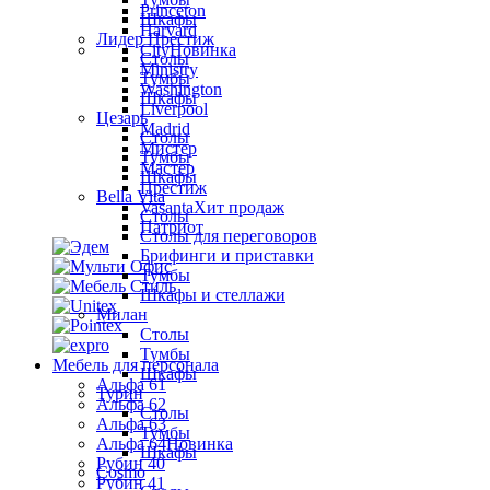
Princeton
Шкафы
Harvard
Лидер Престиж
City
Новинка
Столы
Ministry
Тумбы
Washington
Шкафы
Liverpool
Цезарь
Madrid
Столы
Мистер
Тумбы
Мастер
Шкафы
Престиж
Bella Vita
Vasanta
Хит продаж
Столы
Патриот
Столы для переговоров
Брифинги и приставки
Тумбы
Шкафы и стеллажи
Милан
Столы
Тумбы
Мебель для персонала
Шкафы
Альфа 61
Турин
Альфа 62
Столы
Альфа 63
Тумбы
Альфа 64
Новинка
Шкафы
Рубин 40
Cosmo
Рубин 41