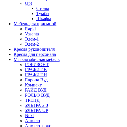
Up!
Столы
Тумбы
Шкафы
Мебель для приемной
Rapid
Vasanta
Эдем-1
Эдем-2
Кресла руководителя
Кресла для персонала
Мягкая офисная мебель
ГОРИЗОНТ
ГРАФИТ В
ГРАФИТ Н
Европа Вуд
Компакт
РАЙД ВУД
РОЛЬФ ВУД
ТРЕНД
УЛЬТРА 2.0
УЛЬТРА UP
Next
Аполло
Аполло люкс