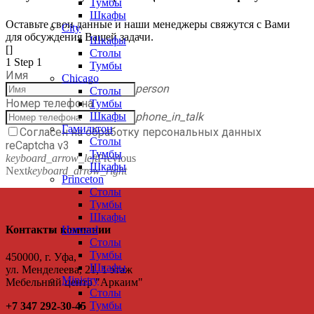
Тумбы
Шкафы
Оставьте свои данные и наши менеджеры свяжутся с Вами
City
для обсуждения Вашей задачи.
Шкафы
[]
Столы
1
Step 1
Тумбы
Имя
Chicago
person
Столы
Номер телефона
Тумбы
phone_in_talk
Шкафы
Гамильтон
Согласен на обработку персональных данных
Столы
reCaptcha v3
Тумбы
keyboard_arrow_left
Previous
Шкафы
Next
keyboard_arrow_right
Princeton
Столы
Тумбы
Шкафы
Контакты компании
Harvard
Столы
Тумбы
450000, г. Уфа,
Шкафы
ул. Менделеева, 21, 1 этаж
Ministry
Мебельный центр "Аркаим"
Столы
Тумбы
+7 347 292-30-45