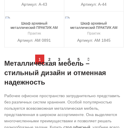
Артикул:
А-43
Артикул:
А-44
Шкаф архивный
Шкаф архивный
металлический ПРАКТИК AM
металлический ПРАКТИК AM
0891
1845
Практик
Практик
Артикул:
AM 0891
Артикул:
AM 1845
1
2
3
4
5
Металлическая мебель –
стильный дизайн и отменная
надежность
Рабочее офисное пространство затруднительно представить
без различных систем хранения. Особой популярностью
пользуется всевозможная металлическая мебель,
представленная в широком ассортименте. Она выделяется
многочисленными преимуществами и позволяет решать
разнообразные задачи. Купить
стол офисный
, удобнее всего