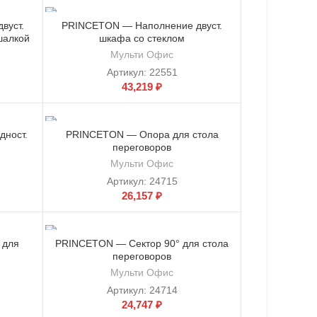
вуст.
PRINCETON — Наполнение двуст.
шалкой
шкафа со стеклом
Мульти Офис
Артикул:
22551
43,219
₽
ност.
PRINCETON — Опора для стола
переговоров
Мульти Офис
Артикул:
24715
26,157
₽
 для
PRINCETON — Сектор 90° для стола
переговоров
Мульти Офис
Артикул:
24714
24,747
₽