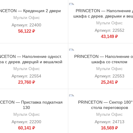
NCETON — Креденция 2 двери
PRINCETON — Наполнение д
шкафа с дерев. дверьми и ве
Мульти Офис
Мульти Офис
Артикул:
22400
Артикул:
22552
56,122
₽
43,149
₽
NCETON — Наполнение одност.
PRINCETON — Наполнение од
а с дерев. дверцей и вешалкой
шкафа со стеклом
Мульти Офис
Мульти Офис
Артикул:
22554
Артикул:
22553
23,760
₽
25,241
₽
CETON — Приставка подкатная
PRINCETON — Сектор 180°
130
стола переговоров
Мульти Офис
Мульти Офис
Артикул:
22200
Артикул:
24713
60,141
₽
16,569
₽