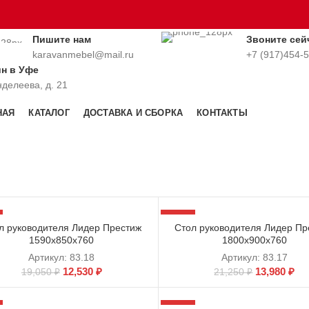
Пишите нам
Звоните сей
karavanmebel@mail.ru
+7 (917)454-
ин в Уфе
нделеева, д. 21
НАЯ
КАТАЛОГ
ДОСТАВКА И СБОРКА
КОНТАКТЫ
-34%
л руководителя Лидер Престиж
Стол руководителя Лидер Пр
1590х850х760
1800х900х760
Артикул:
83.18
Артикул:
83.17
12,530
₽
13,980
₽
19,050
₽
21,250
₽
-34%