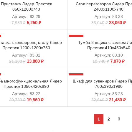
Приставка Лидер Престиж
Стол переговоров Лидер Пр
850х1200х740
2400х1100х740
Артикул:
83.29
Артикул:
83.33
5,250
₽
23,060
₽
7,980
₽
35,040
₽
-34%
тавка к конференц-столу Лидер
Тумба 3 ящика с замком Л
Престиж 1200х1200х750
Престиж 410х450х540
Артикул:
83.32
Артикул:
83.10
13,880
₽
7,070
₽
21,100
₽
10,740
₽
-34%
а многофункциональная Лидер
Шкаф для сувениров Лидер П
Престиж 1350х420х890
760х390х1990
Артикул:
83.22
Артикул:
83.23
19,560
₽
21,480
₽
29,730
₽
32,640
₽
1
2