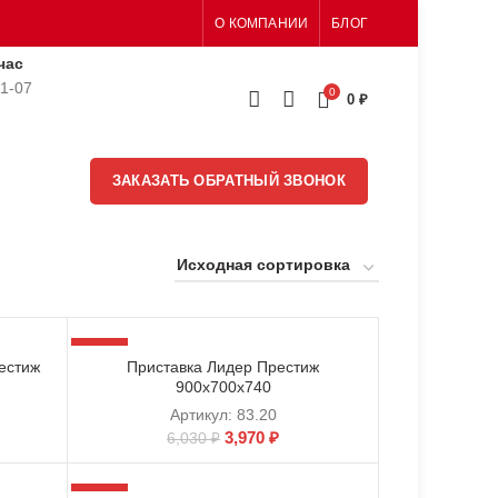
О КОМПАНИИ
БЛОГ
час
51-07
0
0
₽
ЗАКАЗАТЬ ОБРАТНЫЙ ЗВОНОК
-34%
естиж
Приставка Лидер Престиж
900х700х740
Артикул:
83.20
3,970
₽
6,030
₽
-34%