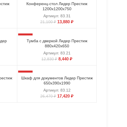
естиж
Конференц-стол Лидер Престиж
1200х1200х750
Артикул:
83.31
13,880
₽
21,100
₽
-34%
идер
Тумба с дверкой Лидер Престиж
880х420х650
Артикул:
83.21
8,440
₽
12,830
₽
-34%
рестиж
Шкаф для документов Лидер Престиж
650х390х1990
Артикул:
83.12
17,420
₽
26,470
₽