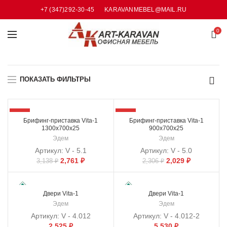
+7 (347)292-30-45
KARAVANMEBEL@MAIL.RU
0
ПОКАЗАТЬ ФИЛЬТРЫ
-12%
-12%
Брифинг-приставка Vita-1
Брифинг-приставка Vita-1
1300х700х25
900х700х25
Эдем
Эдем
Артикул:
V - 5.1
Артикул:
V - 5.0
2,761
₽
2,029
₽
3,138
₽
2,306
₽
Двери Vita-1
Двери Vita-1
Эдем
Эдем
Артикул:
V - 4.012
Артикул:
V - 4.012-2
2,525
₽
5,530
₽