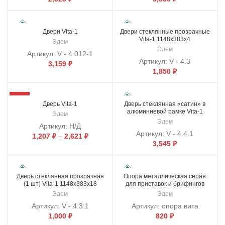
Двери Vita-1
Двери стеклянные прозрачные
Vita-1 1148х383х4
Эдем
Эдем
Артикул:
V - 4.012-1
Артикул:
V - 4.3
3,159
₽
1,850
₽
-12%
Дверь Vita-1
Дверь стеклянная «сатин» в
алюминиевой рамке Vita-1
Эдем
1148х383х18
Эдем
Артикул:
Н/Д
Артикул:
V - 4.4.1
1,207
₽
–
2,621
₽
3,545
₽
Дверь стеклянная прозрачная
Опора металлическая серая
(1 шт) Vita-1 1148х383х18
для приставок и брифингов
Vita-1 710х60
Эдем
Эдем
Артикул:
V - 4.3.1
Артикул:
опора вита
1,000
₽
820
₽