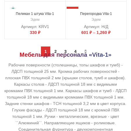
-12%
Пеликан 1 штука Vita-1
Перегородка Vita-1
Эдем
Эдем
Артикул:
KRV1
Артикул:
Н/Д
330
₽
601
₽
–
1,260
₽
1
2
3
4
Мебель для персонала «Vita-1»
Рабочие поверхности (столешницы, топы шкафов и тумб) -
ЛДСП толщиной 25 мм. Кромка рабочих поверхностей -
плоская ПВХ толщиной 2 мм (крышки столов, тумб и шкафов).
Каркасы столов - ЛДСП толщиной 18 мм с видимыми
кромками ПВХ толщиной 1 мм. Каркасы шкафов и тумб - ЛДСП
толщиной 18 мм с видимыми кромками ПВХ толщиной 1 мм.
Задние стенки шкафов - ТСН толщиной 3,2 мм в цвет корпуса.
Глухие фасады - ЛДСП толщиной 18 мм с кромкой ПВХ
толщиной 1 мм. Ручки - металлические, врезные - цвет
``Алюминий``. Направляющие ящиков - роликовые.
Соединительная фурнитура - двухкомпонентная