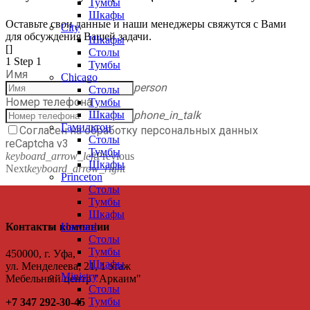
Тумбы
Шкафы
Оставьте свои данные и наши менеджеры свяжутся с Вами
City
для обсуждения Вашей задачи.
Шкафы
[]
Столы
1
Step 1
Тумбы
Имя
Chicago
person
Столы
Номер телефона
Тумбы
phone_in_talk
Шкафы
Гамильтон
Согласен на обработку персональных данных
Столы
reCaptcha v3
Тумбы
keyboard_arrow_left
Previous
Шкафы
Next
keyboard_arrow_right
Princeton
Столы
Тумбы
Шкафы
Контакты компании
Harvard
Столы
Тумбы
450000, г. Уфа,
Шкафы
ул. Менделеева, 21, 1 этаж
Ministry
Мебельный центр "Аркаим"
Столы
Тумбы
+7 347 292-30-45