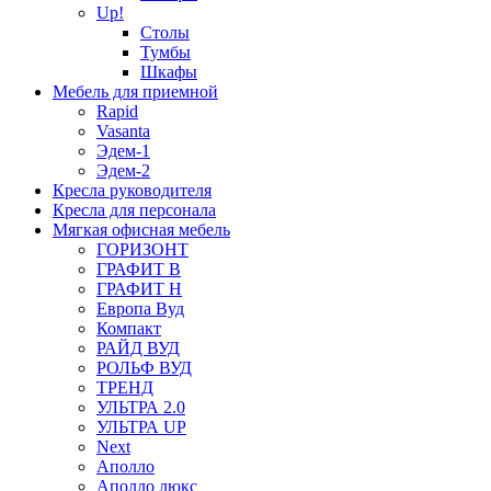
Up!
Столы
Тумбы
Шкафы
Мебель для приемной
Rapid
Vasanta
Эдем-1
Эдем-2
Кресла руководителя
Кресла для персонала
Мягкая офисная мебель
ГОРИЗОНТ
ГРАФИТ В
ГРАФИТ Н
Европа Вуд
Компакт
РАЙД ВУД
РОЛЬФ ВУД
ТРЕНД
УЛЬТРА 2.0
УЛЬТРА UP
Next
Аполло
Аполло люкс