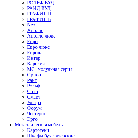
РОЛЬФ ВУД
РАЙД ВУД
ГРАФИТ Н
ГРАФИТ В
Next
Аполло
Аполло люкс
Евро
Евро люкс
Европа
Интер
Карелия
МС- модульная серия
Орион
Райт
Рольф
Сити
Смарт
Ультра
Форум
Честерон
Эрго
Металлическая мебель
Картотеки
Шкафы бухгалтерские