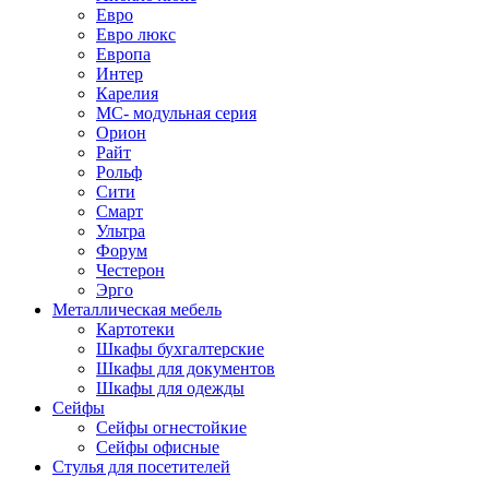
Евро
Евро люкс
Европа
Интер
Карелия
МС- модульная серия
Орион
Райт
Рольф
Сити
Смарт
Ультра
Форум
Честерон
Эрго
Металлическая мебель
Картотеки
Шкафы бухгалтерские
Шкафы для документов
Шкафы для одежды
Сейфы
Сейфы огнестойкие
Сейфы офисные
Стулья для посетителей