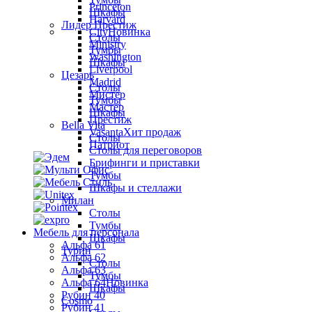
Princeton
Шкафы
Harvard
Лидер Престиж
City
Новинка
Столы
Ministry
Тумбы
Washington
Шкафы
Liverpool
Цезарь
Madrid
Столы
Мистер
Тумбы
Мастер
Шкафы
Престиж
Bella Vita
Vasanta
Хит продаж
Столы
Патриот
Столы для переговоров
Брифинги и приставки
Тумбы
Шкафы и стеллажи
Милан
Столы
Тумбы
Мебель для персонала
Шкафы
Альфа 61
Турин
Альфа 62
Столы
Альфа 63
Тумбы
Альфа 64
Новинка
Шкафы
Рубин 40
Cosmo
Рубин 41