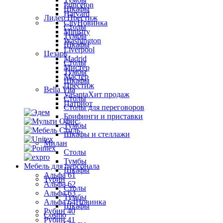
Princeton
Шкафы
Harvard
Лидер Престиж
City
Новинка
Столы
Ministry
Тумбы
Washington
Шкафы
Liverpool
Цезарь
Madrid
Столы
Мистер
Тумбы
Мастер
Шкафы
Престиж
Bella Vita
Vasanta
Хит продаж
Столы
Патриот
Столы для переговоров
Брифинги и приставки
Тумбы
Шкафы и стеллажи
Милан
Столы
Тумбы
Мебель для персонала
Шкафы
Альфа 61
Турин
Альфа 62
Столы
Альфа 63
Тумбы
Альфа 64
Новинка
Шкафы
Рубин 40
Cosmo
Рубин 41