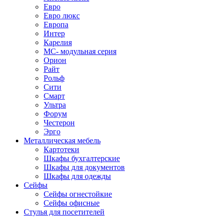
Евро
Евро люкс
Европа
Интер
Карелия
МС- модульная серия
Орион
Райт
Рольф
Сити
Смарт
Ультра
Форум
Честерон
Эрго
Металлическая мебель
Картотеки
Шкафы бухгалтерские
Шкафы для документов
Шкафы для одежды
Сейфы
Сейфы огнестойкие
Сейфы офисные
Стулья для посетителей