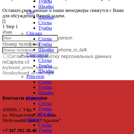
Тумбы
Шкафы
Оставьте свои данные и наши менеджеры свяжутся с Вами
City
для обсуждения Вашей задачи.
Шкафы
[]
Столы
1
Step 1
Тумбы
Имя
Chicago
person
Столы
Номер телефона
Тумбы
phone_in_talk
Шкафы
Гамильтон
Согласен на обработку персональных данных
Столы
reCaptcha v3
Тумбы
keyboard_arrow_left
Previous
Шкафы
Next
keyboard_arrow_right
Princeton
Столы
Тумбы
Шкафы
Контакты компании
Harvard
Столы
Тумбы
450000, г. Уфа,
Шкафы
ул. Менделеева, 21, 1 этаж
Ministry
Мебельный центр "Аркаим"
Столы
Тумбы
+7 347 292-30-45