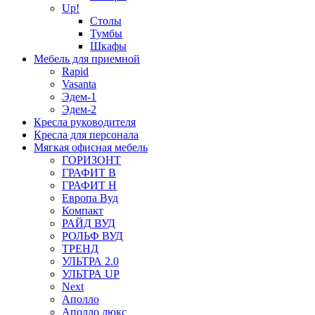
Up!
Столы
Тумбы
Шкафы
Мебель для приемной
Rapid
Vasanta
Эдем-1
Эдем-2
Кресла руководителя
Кресла для персонала
Мягкая офисная мебель
ГОРИЗОНТ
ГРАФИТ В
ГРАФИТ Н
Европа Вуд
Компакт
РАЙД ВУД
РОЛЬФ ВУД
ТРЕНД
УЛЬТРА 2.0
УЛЬТРА UP
Next
Аполло
Аполло люкс