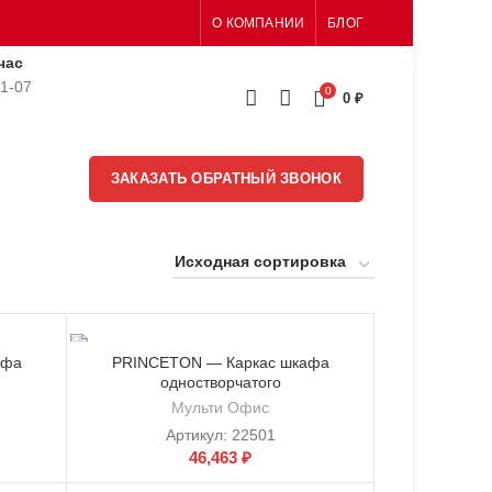
О КОМПАНИИ
БЛОГ
час
51-07
0
0
₽
ЗАКАЗАТЬ ОБРАТНЫЙ ЗВОНОК
афа
PRINCETON — Каркас шкафа
одностворчатого
Мульти Офис
Артикул:
22501
46,463
₽