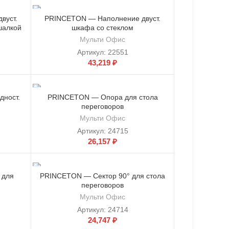
вуст.
PRINCETON — Наполнение двуст.
шалкой
шкафа со стеклом
Мульти Офис
Артикул:
22551
43,219
₽
ност.
PRINCETON — Опора для стола
переговоров
Мульти Офис
Артикул:
24715
26,157
₽
 для
PRINCETON — Сектор 90° для стола
переговоров
Мульти Офис
Артикул:
24714
24,747
₽