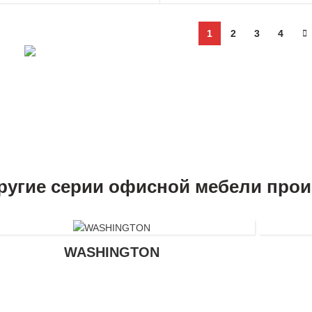
1
2
3
4
Компания Multi-Office
ругие серии офисной мебели про
WASHINGTON