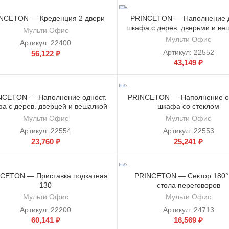
NCETON — Креденция 2 двери
PRINCETON — Наполнение д
шкафа с дерев. дверьми и ве
Мульти Офис
Мульти Офис
Артикул:
22400
Артикул:
22552
56,122
₽
43,149
₽
NCETON — Наполнение одност.
PRINCETON — Наполнение од
а с дерев. дверцей и вешалкой
шкафа со стеклом
Мульти Офис
Мульти Офис
Артикул:
22554
Артикул:
22553
23,760
₽
25,241
₽
CETON — Приставка подкатная
PRINCETON — Сектор 180°
130
стола переговоров
Мульти Офис
Мульти Офис
Артикул:
22200
Артикул:
24713
60,141
₽
16,569
₽