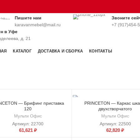
Пишите нам
Звоните сей
karavanmebel@mail.ru
+7 (917)454-
ин в Уфе
нделеева, д. 21
НАЯ
КАТАЛОГ
ДОСТАВКА И СБОРКА
КОНТАКТЫ
NCETON — Брифинг приставка
PRINCETON — Каркас шк
120
двухстворчатого
Мульти Офис
Мульти Офис
Артикул:
22700
Артикул:
22500
61,621
₽
62,820
₽