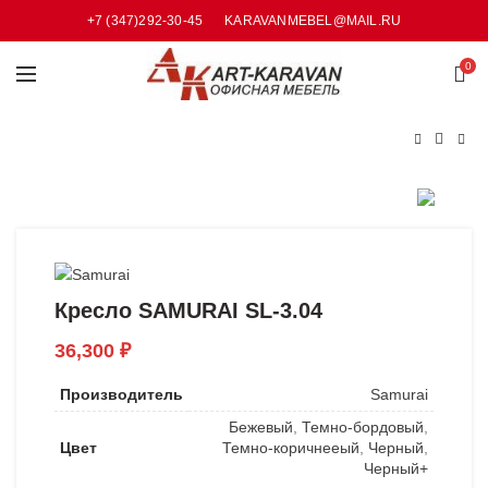
+7 (347)292-30-45
KARAVANMEBEL@MAIL.RU
0
Кресло SAMURAI SL-3.04
36,300
₽
Производитель
Samurai
Бежевый
,
Темно-бордовый
,
Цвет
Темно-коричнееый
,
Черный
,
Черный+