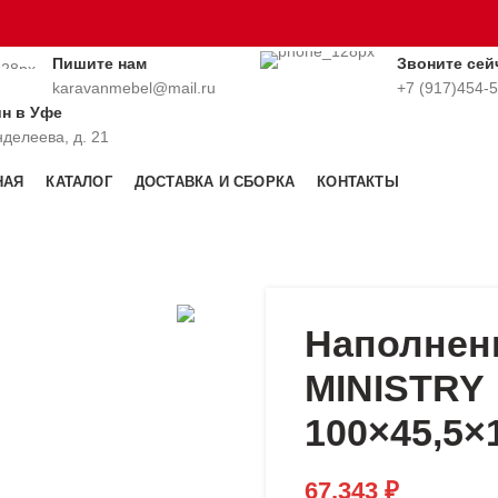
Пишите нам
Звоните сей
karavanmebel@mail.ru
+7 (917)454-
ин в Уфе
нделеева, д. 21
НАЯ
КАТАЛОГ
ДОСТАВКА И СБОРКА
КОНТАКТЫ
Наполнен
MINISTRY
100×45,5×
67,343
₽