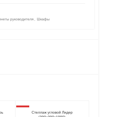
инеты руководителя
,
Шкафы
-34%
рь
Стеллаж угловой Лидер