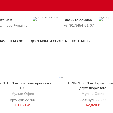
те нам
Звоните сейчас
anmebel@mail.ru
+7 (917)454-51-07
НАЯ
КАТАЛОГ
ДОСТАВКА И СБОРКА
КОНТАКТЫ
NCETON — Брифинг приставка
PRINCETON — Каркас шк
120
двухстворчатого
Мульти Офис
Мульти Офис
Артикул:
22700
Артикул:
22500
61,621
₽
62,820
₽