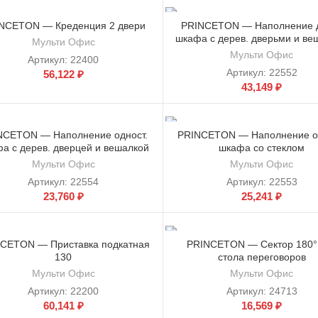
NCETON — Креденция 2 двери
PRINCETON — Наполнение д
шкафа с дерев. дверьми и ве
Мульти Офис
Мульти Офис
Артикул:
22400
Артикул:
22552
56,122
₽
43,149
₽
NCETON — Наполнение одност.
PRINCETON — Наполнение од
а с дерев. дверцей и вешалкой
шкафа со стеклом
Мульти Офис
Мульти Офис
Артикул:
22554
Артикул:
22553
23,760
₽
25,241
₽
CETON — Приставка подкатная
PRINCETON — Сектор 180°
130
стола переговоров
Мульти Офис
Мульти Офис
Артикул:
22200
Артикул:
24713
60,141
₽
16,569
₽