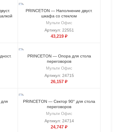
вуст.
PRINCETON — Наполнение двуст.
шалкой
шкафа со стеклом
Мульти Офис
Артикул:
22551
43,219
₽
ност.
PRINCETON — Опора для стола
переговоров
Мульти Офис
Артикул:
24715
26,157
₽
 для
PRINCETON — Сектор 90° для стола
переговоров
Мульти Офис
Артикул:
24714
24,747
₽