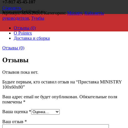
+7-917 45-45-107
Сравнить
karavanmebel@mail.ru
Артикул:
MNS29201
Категории:
Ministry
,
Кабинеты
руководителя
,
Тумбы
Отзывы (0)
О Pointex
Доставка и сборка
Отзывы (0)
Отзывы
Отзывов пока нет.
Будьте первым, кто оставил отзыв на “Приставка MINISTRY
100x60x80”
Ваш адрес email не будет опубликован.
Обязательные поля
помечены
*
Ваша оценка
*
Ваш отзыв
*