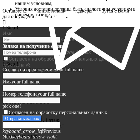
нашим условиям;
Условия доставки должны быть аналогичны условиям в
Оставьте свои данные и наши менеджеры свяжутся с Вами
нашем магазине.
для обсуждения Вашей задачи.
[]
1
Step 1
Имя
person
Номер телефона
Заявка на получение скидки
phone_in_talk
[]
Согласен на обработку персональных данных
1
Step 1
reCaptcha v3
Ссылка на предложение
your full name
keyboard_arrow_left
Previous
Next
keyboard_arrow_right
Имя
your full name
Номер телефона
your full name
Контакты компании
pick one!
Согласен на обработку персональных данных
450000, г. Уфа,
Отправить запрос
ул. Менделеева, 21, 1 этаж
Мебельный центр "Аркаим"
keyboard_arrow_left
Previous
+7 347 292-30-45
Next
keyboard_arrow_right