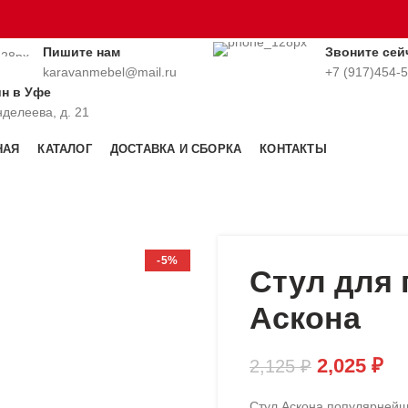
Пишите нам
Звоните сей
karavanmebel@mail.ru
+7 (917)454-
ин в Уфе
нделеева, д. 21
НАЯ
КАТАЛОГ
ДОСТАВКА И СБОРКА
КОНТАКТЫ
-5%
Стул для 
Аскона
2,025
₽
2,125
₽
Стул Аскона популярнейша