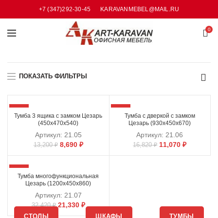
+7 (347)292-30-45
KARAVANMEBEL@MAIL.RU
0
ПОКАЗАТЬ ФИЛЬТРЫ
-34%
-34%
Тумба 3 ящика с замком Цезарь
Тумба с дверкой с замком
(450х470х540)
Цезарь (930х450х670)
Артикул:
21.05
Артикул:
21.06
8,690
₽
11,070
₽
13,200
₽
16,820
₽
-34%
Тумба многофункциональная
Цезарь (1200х450х860)
Артикул:
21.07
21,330
₽
32,420
₽
СТОЛЫ
ШКАФЫ
ТУМБЫ