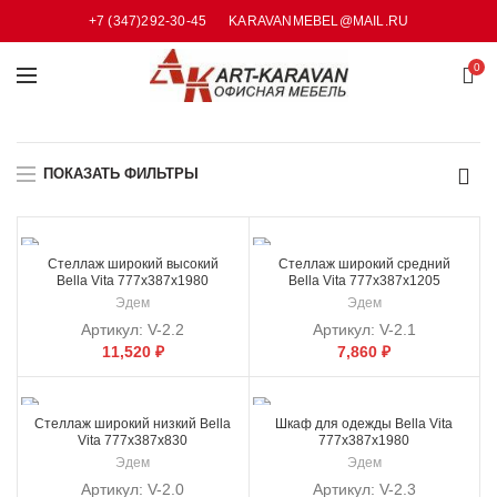
+7 (347)292-30-45
KARAVANMEBEL@MAIL.RU
0
ПОКАЗАТЬ ФИЛЬТРЫ
Стеллаж широкий высокий
Стеллаж широкий средний
Bella Vita 777x387x1980
Bella Vita 777x387x1205
Эдем
Эдем
Артикул:
V-2.2
Артикул:
V-2.1
11,520
₽
7,860
₽
Стеллаж широкий низкий Bella
Шкаф для одежды Bella Vita
Vita 777x387x830
777x387x1980
Эдем
Эдем
Артикул:
V-2.0
Артикул:
V-2.3