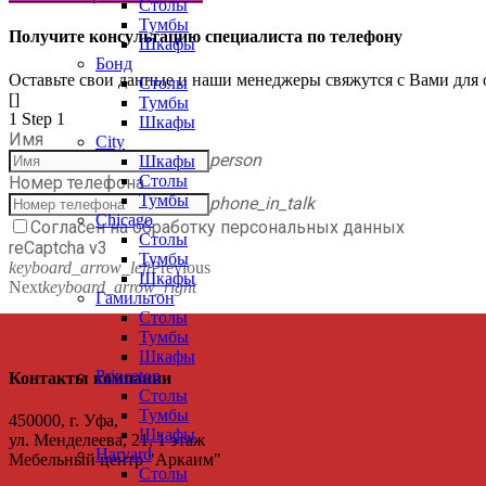
Столы
Тумбы
Получите консультацию специалиста по телефону
Шкафы
Бонд
Оставьте свои данные и наши менеджеры свяжутся с Вами для 
Столы
[]
Тумбы
1
Step 1
Шкафы
Имя
City
person
Шкафы
Столы
Номер телефона
Тумбы
phone_in_talk
Chicago
Согласен на обработку персональных данных
Столы
reCaptcha v3
Тумбы
keyboard_arrow_left
Previous
Шкафы
Next
keyboard_arrow_right
Гамильтон
Столы
Тумбы
Шкафы
Princeton
Контакты компании
Столы
Тумбы
450000, г. Уфа,
Шкафы
ул. Менделеева, 21, 1 этаж
Harvard
Мебельный центр "Аркаим"
Столы