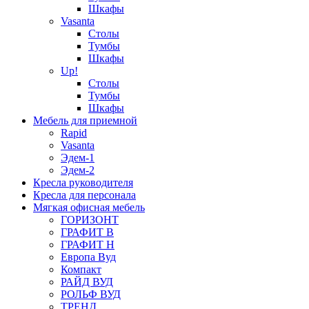
Шкафы
Vasanta
Столы
Тумбы
Шкафы
Up!
Столы
Тумбы
Шкафы
Мебель для приемной
Rapid
Vasanta
Эдем-1
Эдем-2
Кресла руководителя
Кресла для персонала
Мягкая офисная мебель
ГОРИЗОНТ
ГРАФИТ В
ГРАФИТ Н
Европа Вуд
Компакт
РАЙД ВУД
РОЛЬФ ВУД
ТРЕНД