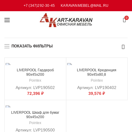
+7 (347)292-30-45
KARAVANMEBEL@MAIL.RU
0
ПОКАЗАТЬ ФИЛЬТРЫ
LIVERPOOL Гардероб
LIVERPOOL Креденция
90x45x200
90x45x80,8
Pointex
Pointex
Артикул:
LVP190502
Артикул:
LVP190402
72,396
₽
39,576
₽
LIVERPOOL Шкаф для бумаг
90x45x200
Pointex
Артикул:
LVP190500