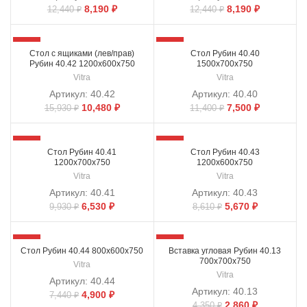
8,190
₽
8,190
₽
12,440
₽
12,440
₽
-34%
-34%
Стол с ящиками (лев/прав)
Стол Рубин 40.40
Рубин 40.42 1200х600х750
1500х700х750
Vitra
Vitra
Артикул:
40.42
Артикул:
40.40
10,480
₽
7,500
₽
15,930
₽
11,400
₽
-34%
-34%
Стол Рубин 40.41
Стол Рубин 40.43
1200х700х750
1200х600х750
Vitra
Vitra
Артикул:
40.41
Артикул:
40.43
6,530
₽
5,670
₽
9,930
₽
8,610
₽
-34%
-34%
Стол Рубин 40.44 800х600х750
Вставка угловая Рубин 40.13
700х700х750
Vitra
Vitra
Артикул:
40.44
Артикул:
40.13
4,900
₽
7,440
₽
2,860
₽
4,350
₽