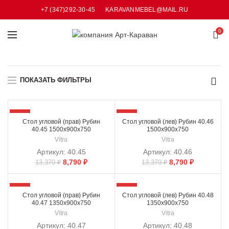
+7 (347)292-30-45
KARAVANMEBEL@MAIL.RU
0
ПОКАЗАТЬ ФИЛЬТРЫ
-34%
-34%
Стол угловой (прав) Рубин
Стол угловой (лев) Рубин 40.46
40.45 1500х900х750
1500х900х750
Vitra
Vitra
Артикул:
40.45
Артикул:
40.46
8,790
₽
8,790
₽
13,370
₽
13,370
₽
-34%
-34%
Стол угловой (прав) Рубин
Стол угловой (лев) Рубин 40.48
40.47 1350х900х750
1350х900х750
Vitra
Vitra
Артикул:
40.47
Артикул:
40.48