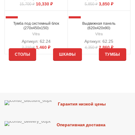
10,330
₽
3,850
₽
15,700
₽
5,850
₽
-34%
-34%
Тумба под системный блок
Выдвижная панель
(270х450х150)
(620х420х90)
Vitra
Vitra
Артикул:
62.24
Артикул:
62.25
1,460
₽
2,860
₽
2,210
₽
4,350
₽
СТОЛЫ
ШКАФЫ
ТУМБЫ
Гарантия низкой цены
Оперативная доставка