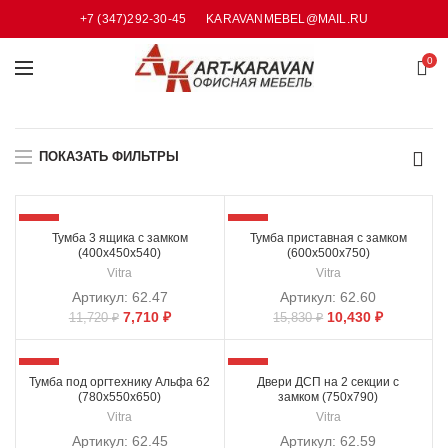
+7 (347)292-30-45
KARAVANMEBEL@MAIL.RU
0
ПОКАЗАТЬ ФИЛЬТРЫ
-34%
-34%
Тумба 3 ящика с замком
Тумба приставная с замком
(400х450х540)
(600х500х750)
Vitra
Vitra
Артикул:
62.47
Артикул:
62.60
7,710
₽
10,430
₽
11,720
₽
15,830
₽
-34%
-34%
Тумба под оргтехнику Альфа 62
Двери ДСП на 2 секции с
(780х550х650)
замком (750х790)
Vitra
Vitra
Артикул:
62.45
Артикул:
62.59