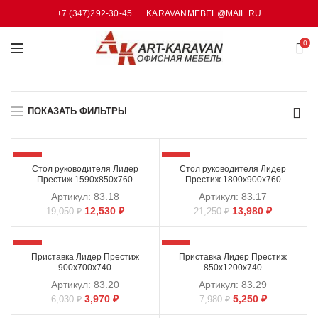
+7 (347)292-30-45
KARAVANMEBEL@MAIL.RU
0
ПОКАЗАТЬ ФИЛЬТРЫ
-34%
-34%
Стол руководителя Лидер
Стол руководителя Лидер
Престиж 1590х850х760
Престиж 1800х900х760
Артикул:
83.18
Артикул:
83.17
12,530
₽
13,980
₽
19,050
₽
21,250
₽
-34%
-34%
Приставка Лидер Престиж
Приставка Лидер Престиж
900х700х740
850х1200х740
Артикул:
83.20
Артикул:
83.29
3,970
₽
5,250
₽
6,030
₽
7,980
₽