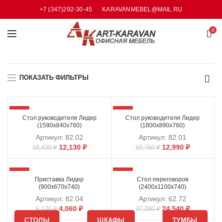
+7 (347)292-30-45
KARAVANMEBEL@MAIL.RU
0
ПОКАЗАТЬ ФИЛЬТРЫ
-34%
-34%
Стол руководителя Лидер
Стол руководителя Лидер
(1590х840х760)
(1800х890х760)
Артикул:
82.02
Артикул:
82.01
12,130
₽
12,990
₽
18,430
₽
19,760
₽
-34%
-34%
Приставка Лидер
Стол переговоров
(900х670х740)
(2400х1100х740)
Артикул:
82.04
Артикул:
62.72
4,060
₽
24,540
₽
6,170
₽
37,290
₽
СТОЛЫ
ШКАФЫ
ТУМБЫ