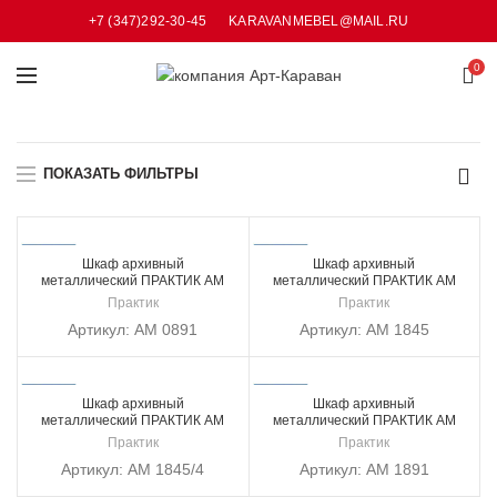
+7 (347)292-30-45
KARAVANMEBEL@MAIL.RU
0
ПОКАЗАТЬ ФИЛЬТРЫ
Шкаф архивный
Шкаф архивный
металлический ПРАКТИК AM
металлический ПРАКТИК AM
0891
1845
Практик
Практик
Артикул:
AM 0891
Артикул:
AM 1845
Шкаф архивный
Шкаф архивный
металлический ПРАКТИК AM
металлический ПРАКТИК AM
1845/4
1891
Практик
Практик
Артикул:
AM 1845/4
Артикул:
AM 1891