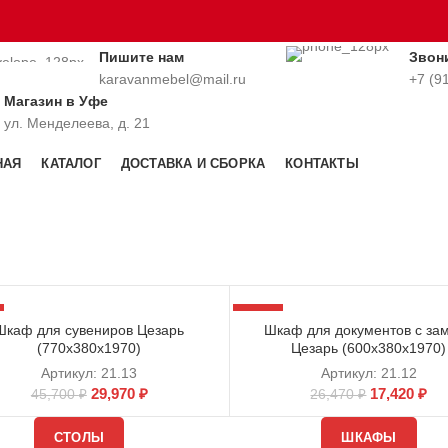
Пишите нам
Звон
karavanmebel@mail.ru
+7 (9
Магазин в Уфе
ул. Менделеева, д. 21
НАЯ
КАТАЛОГ
ДОСТАВКА И СБОРКА
КОНТАКТЫ
-34%
Шкаф для сувениров Цезарь
Шкаф для документов с за
(770х380х1970)
Цезарь (600х380х1970)
Артикул:
21.13
Артикул:
21.12
29,970
₽
17,420
₽
45,700
₽
26,470
₽
СТОЛЫ
ШКАФЫ