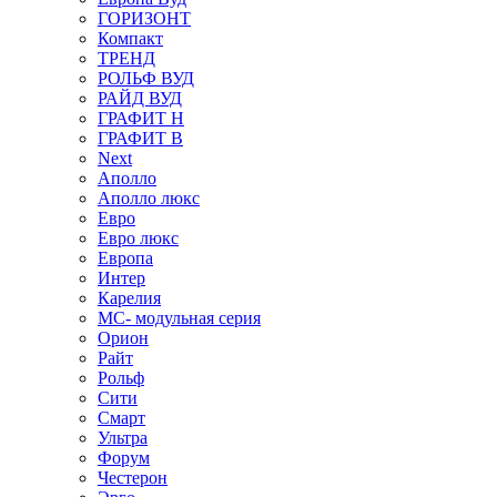
ГОРИЗОНТ
Компакт
ТРЕНД
РОЛЬФ ВУД
РАЙД ВУД
ГРАФИТ Н
ГРАФИТ В
Next
Аполло
Аполло люкс
Евро
Евро люкс
Европа
Интер
Карелия
МС- модульная серия
Орион
Райт
Рольф
Сити
Смарт
Ультра
Форум
Честерон