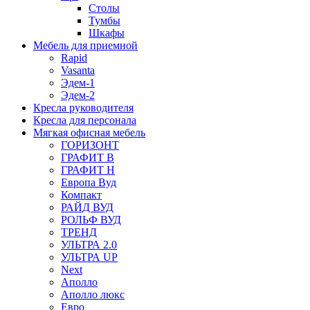
Столы
Тумбы
Шкафы
Мебель для приемной
Rapid
Vasanta
Эдем-1
Эдем-2
Кресла руководителя
Кресла для персонала
Мягкая офисная мебель
ГОРИЗОНТ
ГРАФИТ В
ГРАФИТ Н
Европа Вуд
Компакт
РАЙД ВУД
РОЛЬФ ВУД
ТРЕНД
УЛЬТРА 2.0
УЛЬТРА UP
Next
Аполло
Аполло люкс
Евро