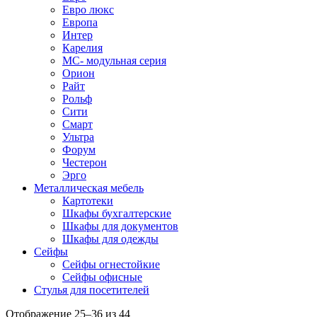
Евро люкс
Европа
Интер
Карелия
МС- модульная серия
Орион
Райт
Рольф
Сити
Смарт
Ультра
Форум
Честерон
Эрго
Металлическая мебель
Картотеки
Шкафы бухгалтерские
Шкафы для документов
Шкафы для одежды
Сейфы
Сейфы огнестойкие
Сейфы офисные
Стулья для посетителей
Отображение 25–36 из 44