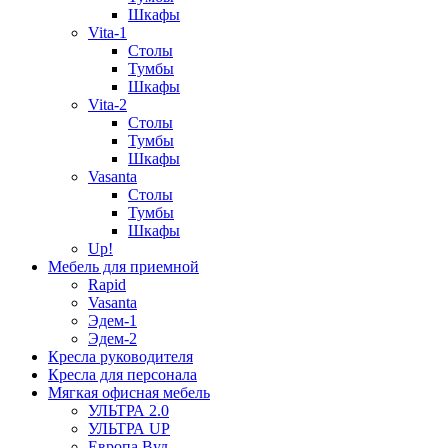
Шкафы
Vita-1
Столы
Тумбы
Шкафы
Vita-2
Столы
Тумбы
Шкафы
Vasanta
Столы
Тумбы
Шкафы
Up!
Мебель для приемной
Rapid
Vasanta
Эдем-1
Эдем-2
Кресла руководителя
Кресла для персонала
Мягкая офисная мебель
УЛЬТРА 2.0
УЛЬТРА UP
Европа Вуд