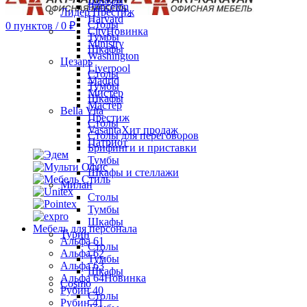
Princeton
Лидер Престиж
Harvard
Столы
0
пунктов
/
0
₽
City
Новинка
Тумбы
Ministry
Шкафы
Washington
Цезарь
Liverpool
Столы
Madrid
Тумбы
Мистер
Шкафы
Мастер
Bella Vita
Престиж
Столы
Vasanta
Хит продаж
Столы для переговоров
Патриот
Брифинги и приставки
Тумбы
Шкафы и стеллажи
Милан
Столы
Тумбы
Шкафы
Мебель для персонала
Турин
Альфа 61
Столы
Альфа 62
Тумбы
Альфа 63
Шкафы
Альфа 64
Новинка
Cosmo
Рубин 40
Столы
Рубин 41