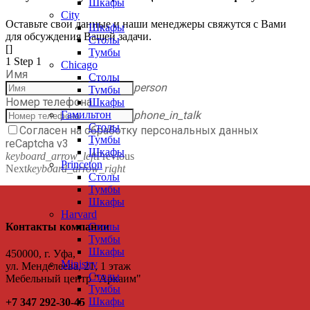
Шкафы
City
Оставьте свои данные и наши менеджеры свяжутся с Вами
Шкафы
для обсуждения Вашей задачи.
Столы
[]
Тумбы
1
Step 1
Chicago
Имя
Столы
person
Тумбы
Номер телефона
Шкафы
phone_in_talk
Гамильтон
Столы
Согласен на обработку персональных данных
Тумбы
reCaptcha v3
Шкафы
keyboard_arrow_left
Previous
Princeton
Next
keyboard_arrow_right
Столы
Тумбы
Шкафы
Harvard
Контакты компании
Столы
Тумбы
Шкафы
450000, г. Уфа,
Ministry
ул. Менделеева, 21, 1 этаж
Столы
Мебельный центр "Аркаим"
Тумбы
Шкафы
+7 347 292-30-45